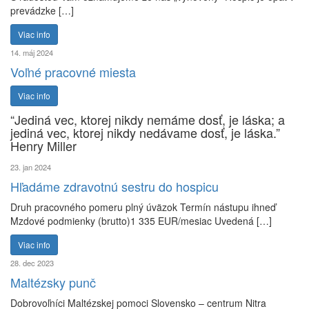
prevádzke […]
Viac info
14. máj 2024
Voľné pracovné miesta
Viac info
“Jediná vec, ktorej nikdy nemáme dosť, je láska; a
jediná vec, ktorej nikdy nedávame dosť, je láska.”
Henry Miller
23. jan 2024
Hľadáme zdravotnú sestru do hospicu
Druh pracovného pomeru plný úväzok Termín nástupu ihneď
Mzdové podmienky (brutto)1 335 EUR/mesiac Uvedená […]
Viac info
28. dec 2023
Maltézsky punč
Dobrovoľníci Maltézskej pomoci Slovensko – centrum Nitra