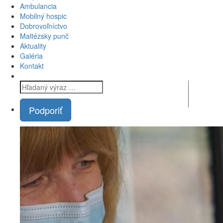
Ambulancia
Mobilný hospic
Dobrovoľníctvo
Maltézsky punč
Aktuality
Galéria
Kontakt
Podporiť