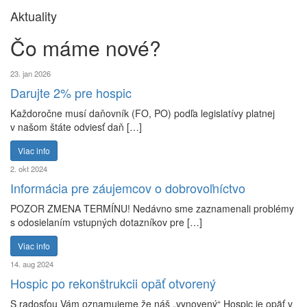
Aktuality
Čo máme
nové?
23. jan 2026
Darujte 2% pre hospic
Každoročne musí daňovník (FO, PO) podľa legislatívy platnej
v našom štáte odviesť daň […]
Viac info
2. okt 2024
Informácia pre záujemcov o dobrovoľníctvo
POZOR ZMENA TERMÍNU! Nedávno sme zaznamenali problémy
s odosielaním vstupných dotazníkov pre […]
Viac info
14. aug 2024
Hospic po rekonštrukcii opäť otvorený
S radosťou Vám oznamujeme že náš „vynovený“ Hospic je opäť v