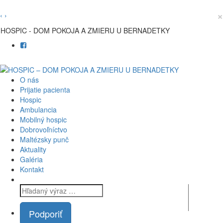
×
‹
›
HOSPIC - DOM POKOJA A ZMIERU U BERNADETKY
O nás
Prijatie pacienta
Hospic
Ambulancia
Mobilný hospic
Dobrovoľníctvo
Maltézsky punč
Aktuality
Galéria
Kontakt
Podporiť