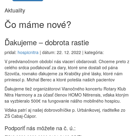
Aktuality
Čo máme
nové?
Ďakujeme – dobrota rastie
pridal:
hospicnitra
| dátum: 22. 12. 2022 | kategória:
V predvianočnom období nás viacerí obdarovali. Chceme preto z
celého srdca poďakovať za dary, ktoré sme dostali od pána
Szoviča, rovnako ďakujeme za Krabičky plné lásky, ktoré nám
priniesol p. Michal Berec a ktoré potešia našich pacientov
Ďakujeme tiež organizátorovi Vianočného koncertu Rotary Klub
Nitra Harmony a za účasť členov HOMO Nitirensis, vďaka ktorým
sa vyzbieralo 500€ na fungovanie nášho mobilného hospicu.
Vďaka patrí aj našej dobrovoľníčke p. Urbánikovej, riaditeľke zo
ZŠ Cabaj-Čápor.
Podporiť nás môžete na č. ú.: