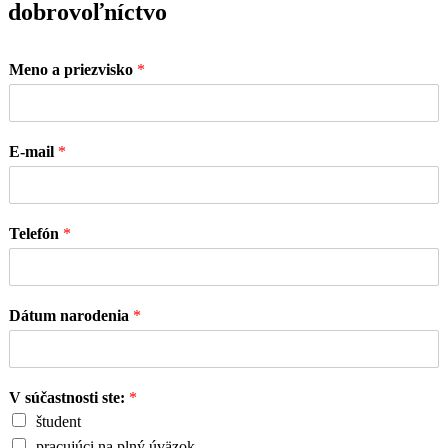
dobrovoľníctvo
Meno a priezvisko
*
E-mail
*
Telefón
*
Dátum narodenia
*
V súčastnosti ste:
*
študent
pracujúci na plný úväzok