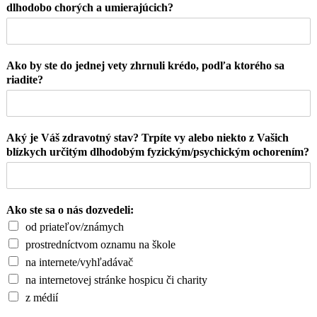
dlhodobo chorých a umierajúcich?
Ako by ste do jednej vety zhrnuli krédo, podľa ktorého sa
riadite?
Aký je Váš zdravotný stav? Trpíte vy alebo niekto z Vašich
blízkych určitým dlhodobým fyzickým/psychickým ochorením?
Ako ste sa o nás dozvedeli:
od priateľov/známych
prostredníctvom oznamu na škole
na internete/vyhľadávač
na internetovej stránke hospicu či charity
z médií