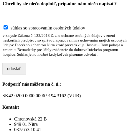
Chceli by ste niečo doplniť, prípadne nám niečo napísať?
Z
súhlas so spracovaním osobných údajov
a
v zmysle Zákona č. 122/2013 Z. z. o ochrane osobných údajov v znení
š
neskorších predpisov so správou, spracovaním a uchovaním mojich osobných
k
údajov Diecéznou charitou Nitra ktoré prevádzkuje Hospic – Dom pokoja a
zmieru u Bernadetky pre účely evidencie do dobrovoľníckeho programu
r
hospicu. Súhlas je ho možné kedykoľvek písomne odvolať.
t
á
odoslať
v
a
c
Podporiť nás môžete na č. ú.:
í
p
SK42 0200 0000 0006 9194 3162 (VUB)
o
l
Kontakt
í
č
Chrenovská 22 B
k
949 01 Nitra
a
037/653 10 41