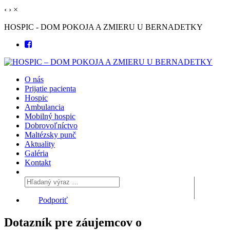
‹
›
×
HOSPIC - DOM POKOJA A ZMIERU U BERNADETKY
O nás
Prijatie pacienta
Hospic
Ambulancia
Mobilný hospic
Dobrovoľníctvo
Maltézsky punč
Aktuality
Galéria
Kontakt
Podporiť
Dotazník pre záujemcov o