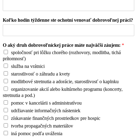
Koľko hodín týždenne ste ochotní venovať dobrovoľnej práci?
O aký druh dobrovoľníckej práce máte najväčší záujem:
*
spoločnosť pri lôžku chorého (rozhovory, modlitba, tichá
prítomnosť)
služba na vrátnici
starostlivosť o záhradu a kvety
modlitbové stretnutia a adorácie, starostlivosť o kaplnku
organizovanie akcií alebo kultúrneho programu (koncerty,
stretnutia a pod.)
pomoc v kancelárii s administratívou
udržiavanie informačných násteniek
získavanie finančných prostriedkov pre hospic
tvorba propagačných materiálov
iná pomoc podľa uváženia