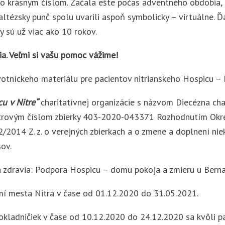
ýto krásnym číslom. Začala ešte počas adventného obdobia
Maltézsky punč spolu uvarili aspoň symbolicky – virtuálne.
y sú už viac ako 10 rokov.
a. Veľmi si vašu pomoc vážime!
votníckeho materiálu pre pacientov nitrianskeho Hospicu –
u v Nitre“
charitatívnej organizácie s názvom Diecézna ch
gistrovým číslom zbierky 403-2020-043371 Rozhodnutím O
2/2014 Z. z. o verejných zbierkach a o zmene a doplnení niek
ov.
 zdravia: Podpora Hospicu – domu pokoja a zmieru u Berna
emí mesta Nitra v čase od 01.12.2020 do 31.05.2021.
kladničiek v čase od 10.12.2020 do 24.12.2020 sa kvôli pa