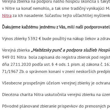
Verejná zbierka na podporu nášho hospicu skončila s tak
v Nitre sa konať nemohlo, a tak sme tradičný vynikajúci 
Nitra
za ich nasadenie. Súčasťou tejto ušľachtilej myšlienk
Ďakujeme každému jednému z Vás, milí naši podporovateli
Výnos zbierky 5392 € bude použitý na nákup liekov a zdra
Verejná zbierka
„Maltézsky punč a podpora služieb Hospic
949 01 Nitra bola zapísaná do registra zbierok pod re
dňa 27.11.2020 podľa ust. § 4 ods. 1 písm. a) zákona č. 16
71/1967 Zb. o správnom konaní v znení neskorších predpis
Všeobecne prospešným účelom verejnej zbierky je ochrana
Diecézna charita Nitra uskutočnila verejnú zbierku na úz
Pôvodné plánované zbieranie príspevkov do prenosných po