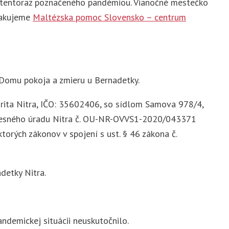
, tentoraz poznačeného pandémiou. Vianočné mestečko
 Ďakujeme
Maltézska pomoc Slovensko – centrum
 Domu pokoja a zmieru u Bernadetky.
arita Nitra, IČO: 35602406, so sídlom Samova 978/4,
kresného úradu Nitra č. OU-NR-OVVS1-2020/043371
torých zákonov v spojení s ust. § 46 zákona č.
detky Nitra.
ndemickej situácii neuskutočnilo.