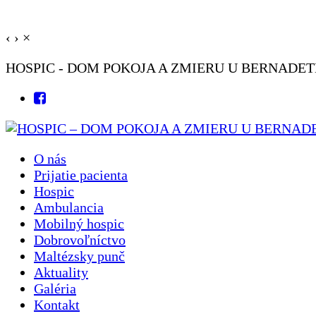
‹
›
×
HOSPIC - DOM POKOJA A ZMIERU U BERNADE
O nás
Prijatie pacienta
Hospic
Ambulancia
Mobilný hospic
Dobrovoľníctvo
Maltézsky punč
Aktuality
Galéria
Kontakt