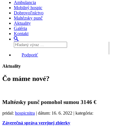
Ambulancia
Mobilný hospic
Dobrovoľníctvo
Maltézsky punč
Aktuality
Galéria
Kontakt
Podporiť
Aktuality
Čo máme
nové?
Maltézsky punč pomohol sumou 3146 €
pridal:
hospicnitra
| dátum: 16. 6. 2022 | kategória:
Záverečná správa verejnej zbierky