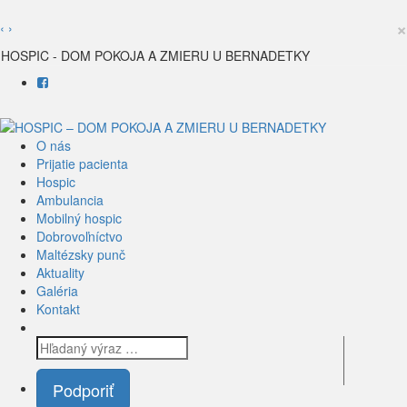
×
‹
›
HOSPIC - DOM POKOJA A ZMIERU U BERNADETKY
O nás
Prijatie pacienta
Hospic
Ambulancia
Mobilný hospic
Dobrovoľníctvo
Maltézsky punč
Aktuality
Galéria
Kontakt
Podporiť