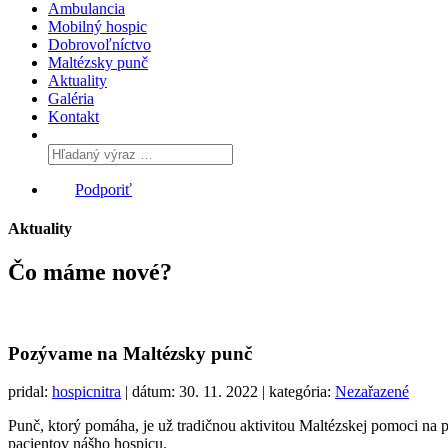
Ambulancia
Mobilný hospic
Dobrovoľníctvo
Maltézsky punč
Aktuality
Galéria
Kontakt
Podporiť
Aktuality
Čo máme
nové?
Pozývame na Maltézsky punč
pridal:
hospicnitra
| dátum: 30. 11. 2022 | kategória:
Nezařazené
Punč, ktorý pomáha, je už tradičnou aktivitou Maltézskej pomoci na 
pacientov nášho hospicu.