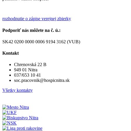
rozhodnutie o zápise verejnej zbierky
Podporiť nás môžete na č. ú.:
SK42 0200 0000 0006 9194 3162 (VUB)
Kontakt
Chrenovská 22 B
949 01 Nitra
037/653 10 41
soc.pracovnik@hospicnitra.sk
Všetky kontakty